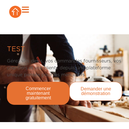
TEST
Gérez vos devis, vos commandes fournisseurs, vos
chantiers et vos clients depuis une plateforme
unique pensée pour les menuisiers.
Commencer
Demander une
maintenant
démonstration
gratuitement