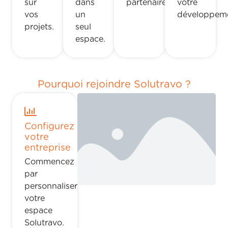
sur
dans
partenaires.
votre
vos
un
développeme
projets.
seul
espace.
Pourquoi rejoindre Solutravo ?
Configurez
votre
entreprise
Commencez
par
personnaliser
votre
espace
Solutravo.