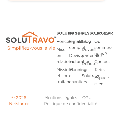
SOLUTIONS
PRODUIT
RESSOURCES
ENTREPR
Fonctionnalités
logiciel
Blog
Qui
complet
sommes-
Simplifiez-vous la vie
Mise
Devenir
nous ?
en
Devis &
partenaire
relation
facturation
Contact
Débutez
Missions
Planning
sur
Tarifs
et sous
et
Solutravo
Espace-
traitance
chantiers
client
© 2026
Mentions légales
CGU
Netstarter
Politique de confidentialité