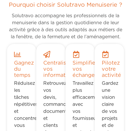
Pourquoi choisir Solutravo Menuiserie ?
Solutravo accompagne les professionnels de la
menuiserie dans la gestion quotidienne de leur
activité grâce à des outils adaptés aux métiers de
la fenêtre, de la fermeture et de l’aménagement.
Gagnez
Centralisez
Simplifiez
Pilotez
du
vos
vos
votre
temps
informations
échanges
activité
Réduisez
Retrouvez
Travaillez
Gardez
les
vos
plus
une
tâches
devis,
efficacement
vision
répétitives
commandes,
avec
claire
et
documents
vos
de vos
concentrez-
et
fournisseurs
projets
vous
clients
et
et de